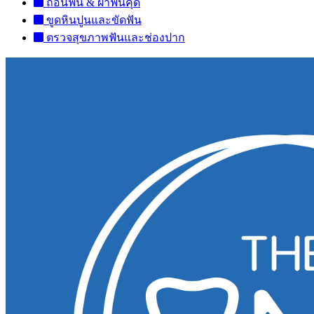
ถอนฟัน & ผ่าฟันคุด
ขูดหินปูนและขัดฟัน
ตรวจสุขภาพฟันและช่องปาก