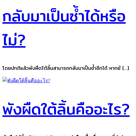
กลับมาเป็นซ้ำได้หรือ
ไม่?
โดยปกติแล้วพังผืดใต้ลิ้นสามารถกลับมาเป็นซ้ำอีกได้ หากยั […]
พังผืดใต้ลิ้นคืออะไร?